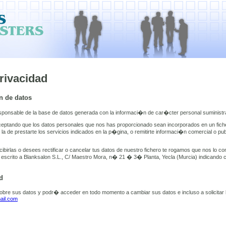
rivacidad
n de datos
responsable de la base de datos generada con la informaci�n de car�cter personal suministr
eptando que los datos personales que nos has proporcionado sean incorporados en un fich
s la de prestarte los servicios indicados en la p�gina, o remitirte informaci�n comercial o publ
birlas o desees rectificar o cancelar tus datos de nuestro fichero te rogamos que nos lo c
escrito a Blanksalon S.L., C/ Maestro Mora, n� 21 � 3� Planta, Yecla (Murcia) indicando 
d
sobre sus datos y podr� acceder en todo momento a cambiar sus datos e incluso a solicitar 
ail.com