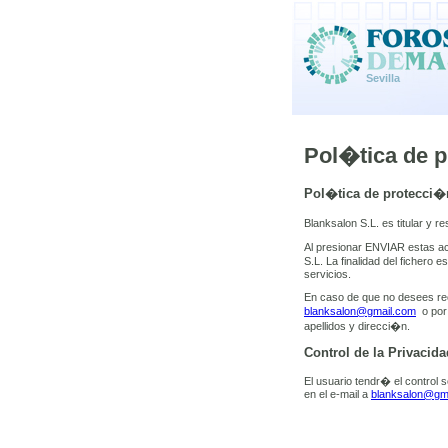
Sevilla
Pol�tica de p
Pol�tica de protecci�
Blanksalon S.L. es titular y 
Al presionar ENVIAR estas ac
S.L. La finalidad del fichero e
servicios.
En caso de que no desees reci
blanksalon@gmail.com
o por 
apellidos y direcci�n.
Control de la Privacida
El usuario tendr� el control 
en el e-mail a
blanksalon@gm