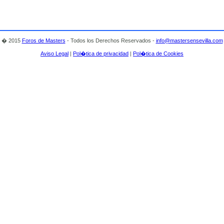
� 2015
Foros de Masters
- Todos los Derechos Reservados -
info@mastersensevilla.com
Aviso Legal
|
Pol�tica de privacidad
|
Pol�tica de Cookies